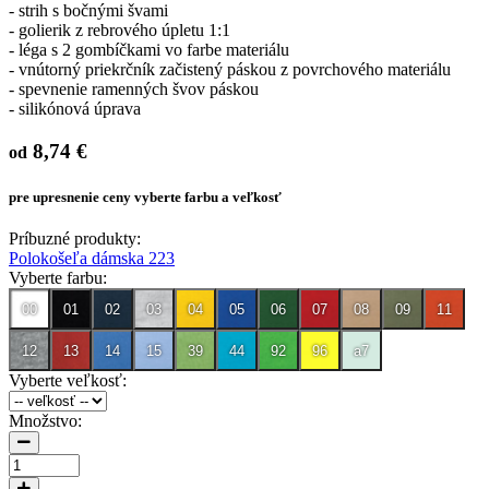
- strih s bočnými švami
- golierik z rebrového úpletu 1:1
- léga s 2 gombíčkami vo farbe materiálu
- vnútorný priekrčník začistený páskou z povrchového materiálu
- spevnenie ramenných švov páskou
- silikónová úprava
8,74 €
od
pre upresnenie ceny vyberte farbu a veľkosť
Príbuzné produkty:
Polokošeľa dámska 223
Vyberte farbu:
00
01
02
03
04
05
06
07
08
09
11
12
13
14
15
39
44
92
96
a7
Vyberte veľkosť:
Množstvo: