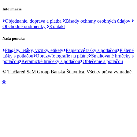
Informácie
Objednanie, doprava a platba
Zásady ochrany osobných údajov
Obchodné podmienky
Kontakt
Naša ponuka
Plagáty, letáky, vizitky, etikety
Papierové tašky s potlačou
Plátené
tašky s potlačou
Obrazy/fotografie na plátne
Smaltované hrnčeky s
potlačou
Keramické hrnčeky s potlačou
Oblečenie s potlačou
© Tlačiareň SaM Group Banská Štiavnica. Všetky práva vyhradné.