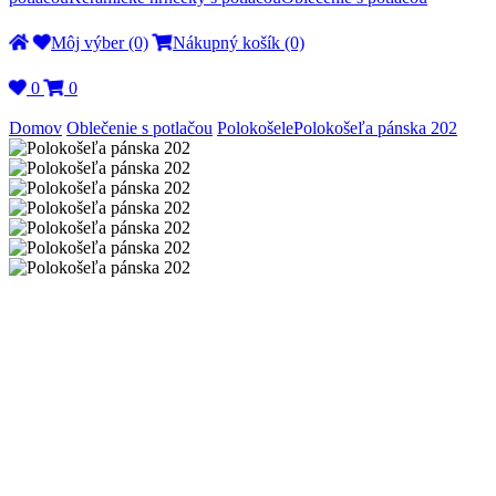
Môj výber (0)
Nákupný košík (0)
0
0
Domov
Oblečenie s potlačou
Polokošele
Polokošeľa pánska 202