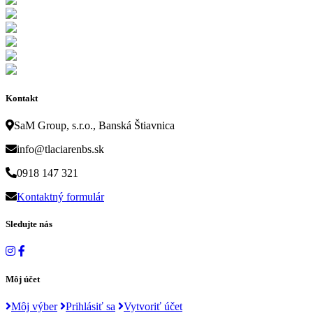
Kontakt
SaM Group, s.r.o., Banská Štiavnica
info@tlaciarenbs.sk
0918 147 321
Kontaktný formulár
Sledujte nás
Môj účet
Môj výber
Prihlásiť sa
Vytvoriť účet