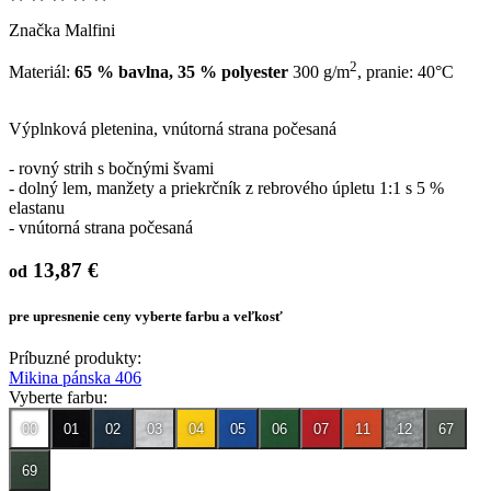
Značka Malfini
2
Materiál:
65 % bavlna, 35 % polyester
300 g/m
, pranie: 40°C
Výplnková pletenina, vnútorná strana počesaná
- rovný strih s bočnými švami
- dolný lem, manžety a priekrčník z rebrového úpletu 1:1 s 5 %
elastanu
- vnútorná strana počesaná
13,87 €
od
pre upresnenie ceny vyberte farbu a veľkosť
Príbuzné produkty:
Mikina pánska 406
Vyberte farbu:
00
01
02
03
04
05
06
07
11
12
67
69