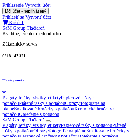
Prihlásenie
Vytvoriť účet
Môj účet - neprihlásený
Prihlásiť sa
Vytvoriť účet
Košík
0
SaM Group
Tlačiareň
Kvalitne, rýchlo a jednoducho...
Zákaznícky servis
0918 147 321
Naša ponuka
Plagáty, letáky, vizitky, etikety
Papierové tašky s
potlačou
Plátené tašky s potlačou
Obrazy/fotografie na
plátne
Smaltované hrnčeky s potlačou
Keramické hrnčeky s
potlačou
Oblečenie s potlačou
SaM Group
Tlačiareň
Plagáty, letáky, vizitky, etikety
Papierové tašky s potlačou
Plátené
tašky s potlačou
Obrazy/fotografie na plátne
Smaltované hrnčeky s
potlačou
Keramické hrnčeky s potlačou
Oblečenie s potlačou