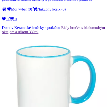
Môj výber (0)
Nákupný košík (0)
0
0
Domov
Keramické hrnčeky s potlačou
Biely hrnček s bledomodrým
okrajom a uškom 330ml