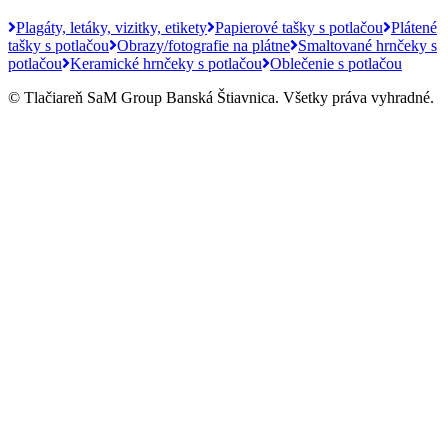
Plagáty, letáky, vizitky, etikety
Papierové tašky s potlačou
Plátené
tašky s potlačou
Obrazy/fotografie na plátne
Smaltované hrnčeky s
potlačou
Keramické hrnčeky s potlačou
Oblečenie s potlačou
© Tlačiareň SaM Group Banská Štiavnica. Všetky práva vyhradné.