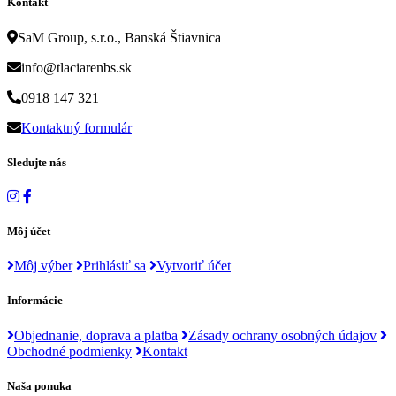
Kontakt
SaM Group, s.r.o., Banská Štiavnica
info@tlaciarenbs.sk
0918 147 321
Kontaktný formulár
Sledujte nás
Môj účet
Môj výber
Prihlásiť sa
Vytvoriť účet
Informácie
Objednanie, doprava a platba
Zásady ochrany osobných údajov
Obchodné podmienky
Kontakt
Naša ponuka