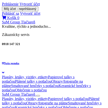
Prihlásenie
Vytvoriť účet
Môj účet - neprihlásený
Prihlásiť sa
Vytvoriť účet
Košík
0
SaM Group
Tlačiareň
Kvalitne, rýchlo a jednoducho...
Zákaznícky servis
0918 147 321
Naša ponuka
Plagáty, letáky, vizitky, etikety
Papierové tašky s
potlačou
Plátené tašky s potlačou
Obrazy/fotografie na
plátne
Smaltované hrnčeky s potlačou
Keramické hrnčeky s
potlačou
Oblečenie s potlačou
SaM Group
Tlačiareň
Plagáty, letáky, vizitky, etikety
Papierové tašky s potlačou
Plátené
tašky s potlačou
Obrazy/fotografie na plátne
Smaltované hrnčeky s
potlačou
Keramické hrnčeky s potlačou
Oblečenie s potlačou